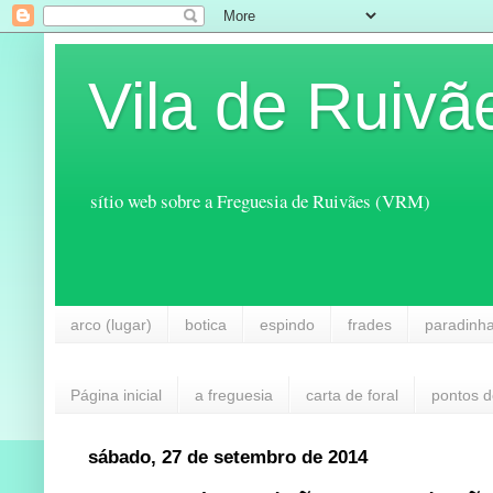
Vila de Ruivã
sítio web sobre a Freguesia de Ruivães (VRM)
arco (lugar)
botica
espindo
frades
paradinh
Página inicial
a freguesia
carta de foral
pontos d
sábado, 27 de setembro de 2014