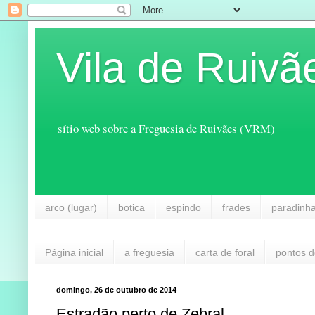
Vila de Ruivã
sítio web sobre a Freguesia de Ruivães (VRM)
arco (lugar)
botica
espindo
frades
paradinh
Página inicial
a freguesia
carta de foral
pontos d
domingo, 26 de outubro de 2014
Estradão perto de Zebral