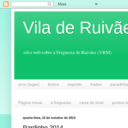
Vila de Ruivã
sítio web sobre a Freguesia de Ruivães (VRM)
arco (lugar)
botica
espindo
frades
paradinh
Página inicial
a freguesia
carta de foral
pontos d
quarta-feira, 15 de outubro de 2014
Pardinho 2014