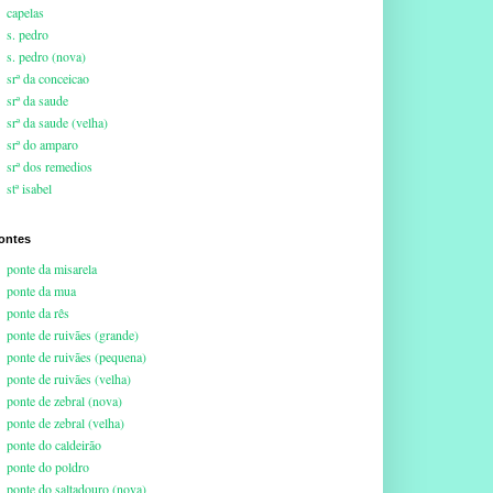
capelas
s. pedro
s. pedro (nova)
srª da conceicao
srª da saude
srª da saude (velha)
srª do amparo
srª dos remedios
stª isabel
ontes
ponte da misarela
ponte da mua
ponte da rês
ponte de ruivães (grande)
ponte de ruivães (pequena)
ponte de ruivães (velha)
ponte de zebral (nova)
ponte de zebral (velha)
ponte do caldeirão
ponte do poldro
ponte do saltadouro (nova)