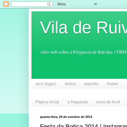
Vila de Rui
sítio web sobre a Freguesia de Ruivães (VRM
arco (lugar)
botica
espindo
frades
Página inicial
a freguesia
carta de foral
quarta-feira, 29 de outubro de 2014
Festa da Botica 2014 | Instagr