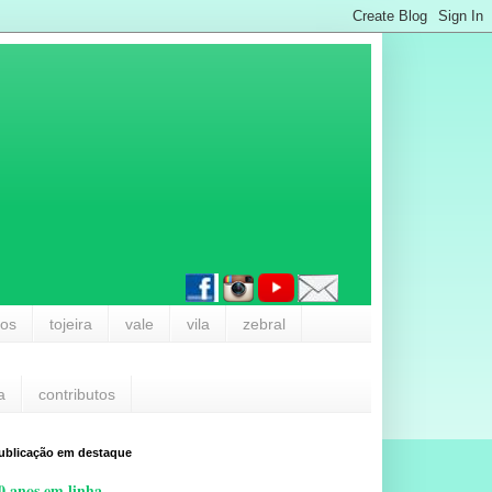
los
tojeira
vale
vila
zebral
a
contributos
ublicação em destaque
0 anos em linha