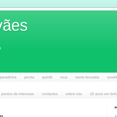
vães
)
paradinha
picota
quintã
roca
santa leocadia
soute
pontos de interesse
contactos
sobre nós
10 anos em linh
P
am
1