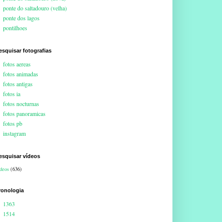
ponte do saltadouro (velha)
ponte dos lagos
pontilhoes
esquisar fotografias
fotos aereas
fotos animadas
fotos antigas
fotos ia
fotos nocturnas
fotos panoramicas
fotos pb
instagram
esquisar vídeos
deos
(636)
ronologia
1363
1514