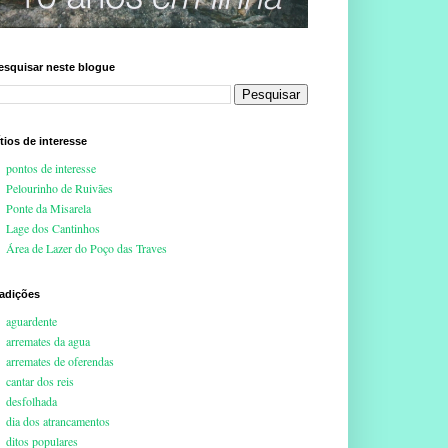
esquisar neste blogue
ítios de interesse
pontos de interesse
Pelourinho de Ruivães
Ponte da Misarela
Lage dos Cantinhos
Área de Lazer do Poço das Traves
radições
aguardente
arremates da agua
arremates de oferendas
cantar dos reis
desfolhada
dia dos atrancamentos
ditos populares