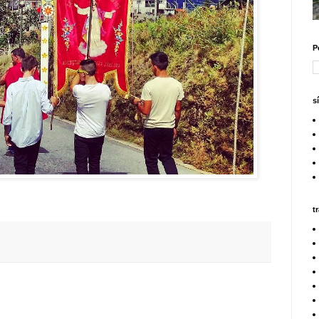
P
s
t