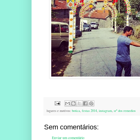
lugares e motivos:
botica
,
festas 2014
,
instagram
,
srª dos remedios
Sem comentários:
Enviar um comentário