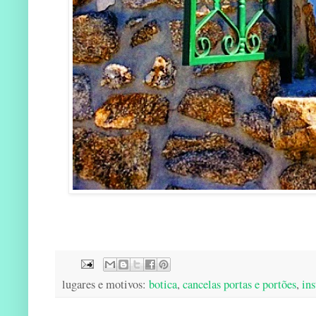
lugares e motivos:
botica
,
cancelas portas e portões
,
in