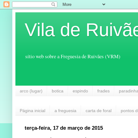
Vila de Ruivã
sítio web sobre a Freguesia de Ruivães (VRM)
arco (lugar)
botica
espindo
frades
paradinh
Página inicial
a freguesia
carta de foral
pontos d
terça-feira, 17 de março de 2015