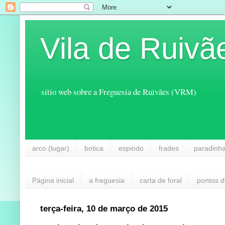
Vila de Ruivã
sítio web sobre a Freguesia de Ruivães (VRM)
arco (lugar)
botica
espindo
frades
paradinh
Página inicial
a freguesia
carta de foral
pontos d
terça-feira, 10 de março de 2015