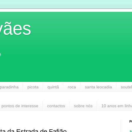
vães
)
paradinha
picota
quintã
roca
santa leocadia
soute
pontos de interesse
contactos
sobre nós
10 anos em linh
P
ta da Estrada de Fafião
1