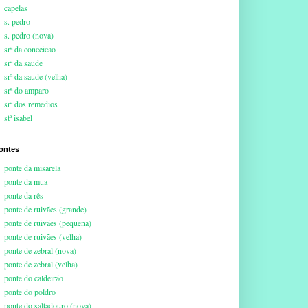
capelas
s. pedro
s. pedro (nova)
srª da conceicao
srª da saude
srª da saude (velha)
srª do amparo
srª dos remedios
stª isabel
ontes
ponte da misarela
ponte da mua
ponte da rês
ponte de ruivães (grande)
ponte de ruivães (pequena)
ponte de ruivães (velha)
ponte de zebral (nova)
ponte de zebral (velha)
ponte do caldeirão
ponte do poldro
ponte do saltadouro (nova)