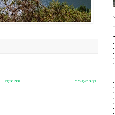
P
s
t
Página inicial
Mensagem antiga