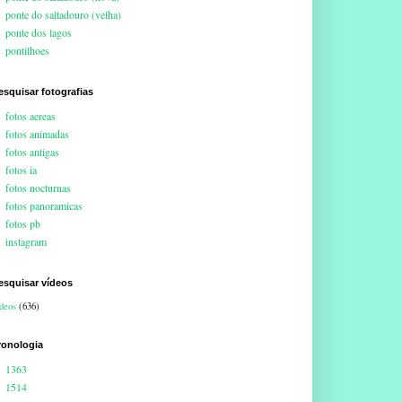
ponte do saltadouro (velha)
ponte dos lagos
pontilhoes
esquisar fotografias
fotos aereas
fotos animadas
fotos antigas
fotos ia
fotos nocturnas
fotos panoramicas
fotos pb
instagram
esquisar vídeos
deos
(636)
ronologia
1363
1514