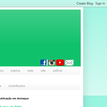
los
tojeira
vale
vila
zebral
a
contributos
ublicação em destaque
0 anos em linha