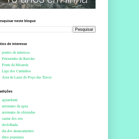
esquisar neste blogue
ítios de interesse
pontos de interesse
Pelourinho de Ruivães
Ponte da Misarela
Lage dos Cantinhos
Área de Lazer do Poço das Traves
radições
aguardente
arremates da agua
arremates de oferendas
cantar dos reis
desfolhada
dia dos atrancamentos
ditos populares