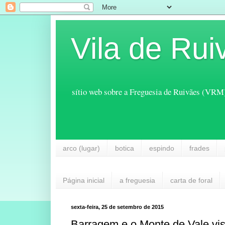
Vila de Rui
sítio web sobre a Freguesia de Ruivães (VRM
arco (lugar)
botica
espindo
frades
Página inicial
a freguesia
carta de foral
sexta-feira, 25 de setembro de 2015
Barragem e o Monte de Vale vis