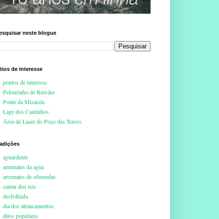
esquisar neste blogue
ítios de interesse
pontos de interesse
Pelourinho de Ruivães
Ponte da Misarela
Lage dos Cantinhos
Área de Lazer do Poço das Traves
radições
aguardente
arremates da agua
arremates de oferendas
cantar dos reis
desfolhada
dia dos atrancamentos
ditos populares