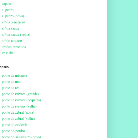
capelas
s. pedro
s. pedro (nova)
srª da conceicao
srª da saude
srª da saude (velha)
srª do amparo
srª dos remedios
stª isabel
ontes
ponte da misarela
ponte da mua
ponte da rês
ponte de ruivães (grande)
ponte de ruivães (pequena)
ponte de ruivães (velha)
ponte de zebral (nova)
ponte de zebral (velha)
ponte do caldeirão
ponte do poldro
ponte do saltadouro (nova)