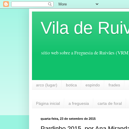
Vila de Rui
sítio web sobre a Freguesia de Ruivães (VRM
arco (lugar)
botica
espindo
frades
Página inicial
a freguesia
carta de foral
quarta-feira, 23 de setembro de 2015
Pardinho 2015, por Ana Mirand