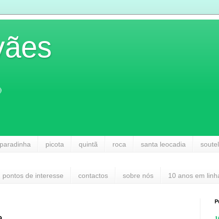
vães
)
paradinha
picota
quintã
roca
santa leocadia
soute
pontos de interesse
contactos
sobre nós
10 anos em linh
P
a
1