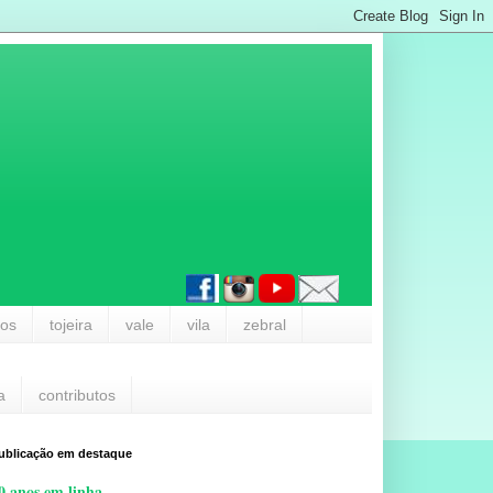
los
tojeira
vale
vila
zebral
a
contributos
ublicação em destaque
0 anos em linha