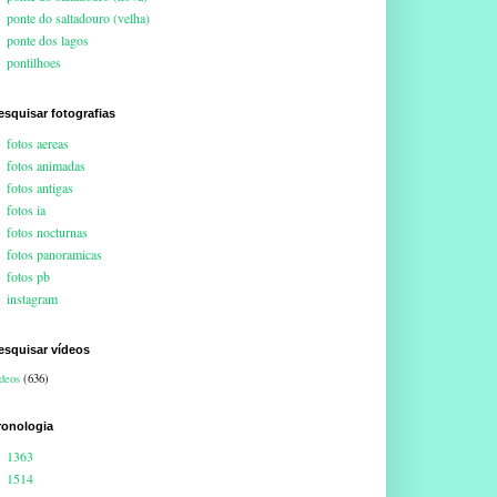
ponte do saltadouro (velha)
ponte dos lagos
pontilhoes
esquisar fotografias
fotos aereas
fotos animadas
fotos antigas
fotos ia
fotos nocturnas
fotos panoramicas
fotos pb
instagram
esquisar vídeos
deos
(636)
ronologia
1363
1514