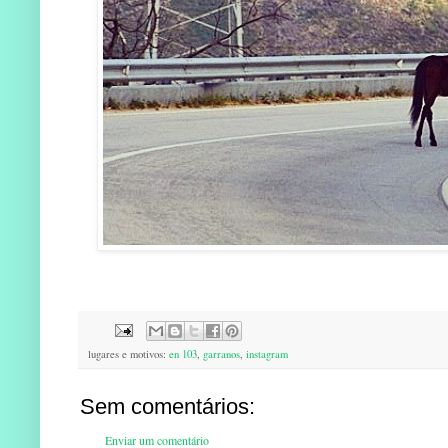
lugares e motivos:
en 103
,
garranos
,
instagram
Sem comentários:
Enviar um comentário