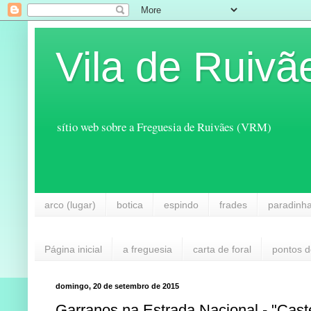
Vila de Ruivã
sítio web sobre a Freguesia de Ruivães (VRM)
arco (lugar)
botica
espindo
frades
paradinh
Página inicial
a freguesia
carta de foral
pontos d
domingo, 20 de setembro de 2015
Garranos na Estrada Nacional - "Cast