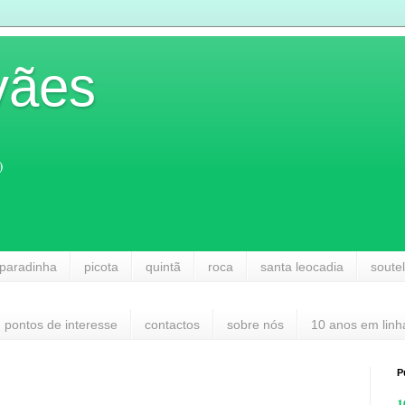
vães
)
paradinha
picota
quintã
roca
santa leocadia
soute
pontos de interesse
contactos
sobre nós
10 anos em linh
P
1