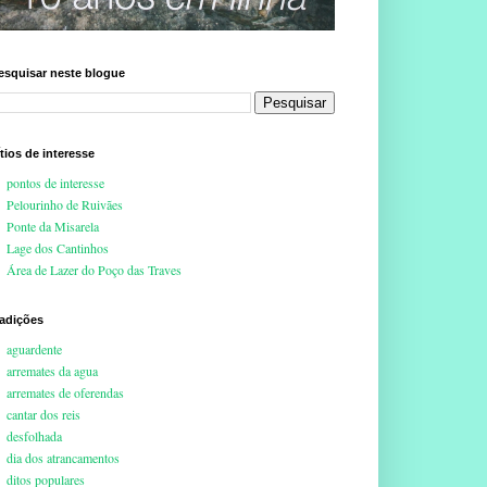
esquisar neste blogue
ítios de interesse
pontos de interesse
Pelourinho de Ruivães
Ponte da Misarela
Lage dos Cantinhos
Área de Lazer do Poço das Traves
radições
aguardente
arremates da agua
arremates de oferendas
cantar dos reis
desfolhada
dia dos atrancamentos
ditos populares