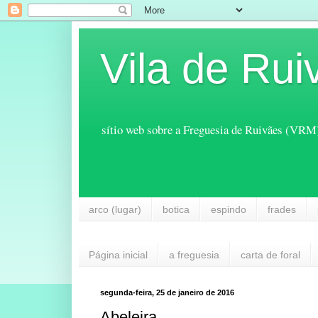
Vila de Rui
sítio web sobre a Freguesia de Ruivães (VRM
arco (lugar)
botica
espindo
frades
Página inicial
a freguesia
carta de foral
segunda-feira, 25 de janeiro de 2016
Abeleira