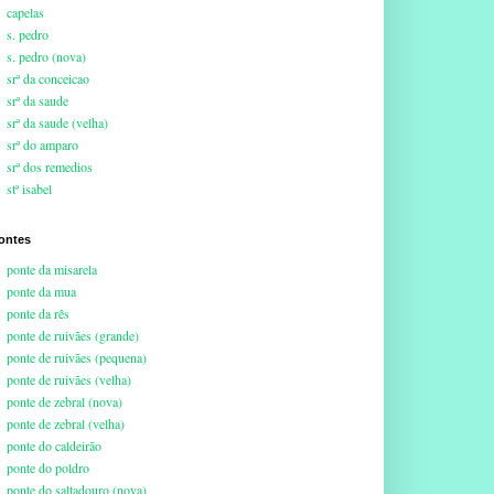
capelas
s. pedro
s. pedro (nova)
srª da conceicao
srª da saude
srª da saude (velha)
srª do amparo
srª dos remedios
stª isabel
ontes
ponte da misarela
ponte da mua
ponte da rês
ponte de ruivães (grande)
ponte de ruivães (pequena)
ponte de ruivães (velha)
ponte de zebral (nova)
ponte de zebral (velha)
ponte do caldeirão
ponte do poldro
ponte do saltadouro (nova)