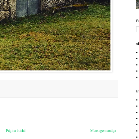
P
s
t
Página inicial
Mensagem antiga