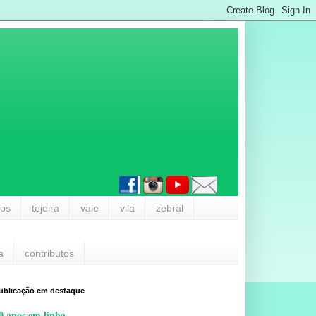
los
tojeira
vale
vila
zebral
a
contributos
ublicação em destaque
0 anos em linha