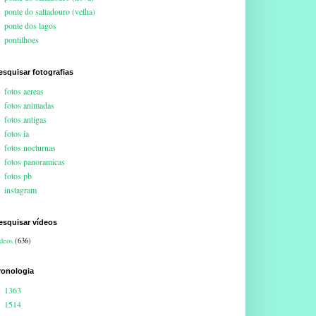
ponte do saltadouro (velha)
ponte dos lagos
pontilhoes
esquisar fotografias
fotos aereas
fotos animadas
fotos antigas
fotos ia
fotos nocturnas
fotos panoramicas
fotos pb
instagram
esquisar vídeos
deos
(636)
ronologia
1363
1514