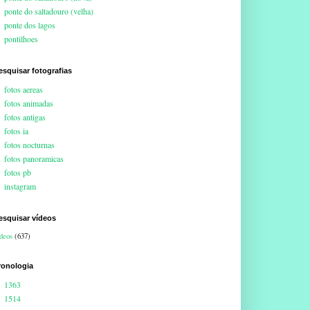
ponte do saltadouro (velha)
ponte dos lagos
pontilhoes
esquisar fotografias
fotos aereas
fotos animadas
fotos antigas
fotos ia
fotos nocturnas
fotos panoramicas
fotos pb
instagram
esquisar vídeos
deos
(637)
ronologia
1363
1514