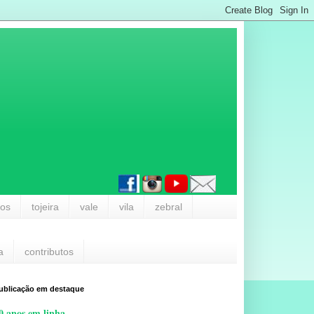
los
tojeira
vale
vila
zebral
a
contributos
ublicação em destaque
0 anos em linha