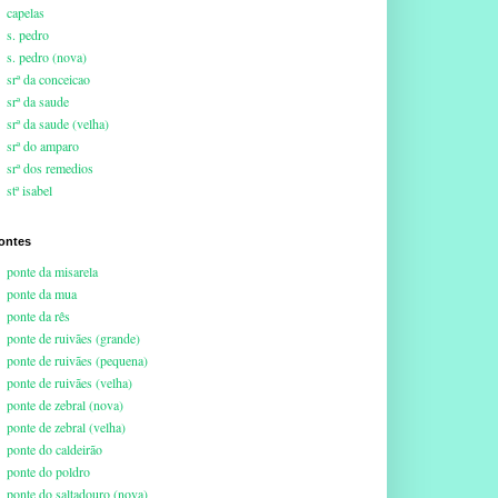
capelas
s. pedro
s. pedro (nova)
srª da conceicao
srª da saude
srª da saude (velha)
srª do amparo
srª dos remedios
stª isabel
ontes
ponte da misarela
ponte da mua
ponte da rês
ponte de ruivães (grande)
ponte de ruivães (pequena)
ponte de ruivães (velha)
ponte de zebral (nova)
ponte de zebral (velha)
ponte do caldeirão
ponte do poldro
ponte do saltadouro (nova)