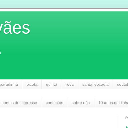
vães
)
paradinha
picota
quintã
roca
santa leocadia
soute
pontos de interesse
contactos
sobre nós
10 anos em linh
P
1