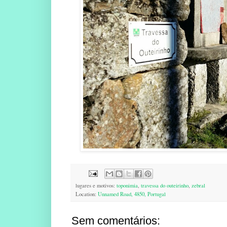
lugares e motivos:
toponimia
,
travessa do outeirinho
,
zebral
Location:
Unnamed Road, 4850, Portugal
Sem comentários: