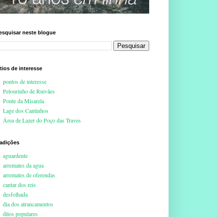
esquisar neste blogue
ítios de interesse
pontos de interesse
Pelourinho de Ruivães
Ponte da Misarela
Lage dos Cantinhos
Área de Lazer do Poço das Traves
radições
aguardente
arremates da agua
arremates de oferendas
cantar dos reis
desfolhada
dia dos atrancamentos
ditos populares