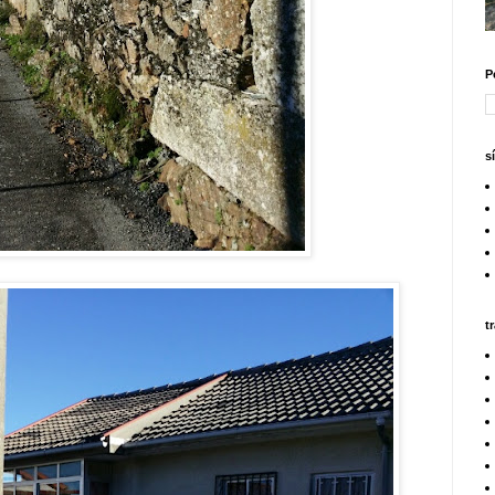
P
s
t