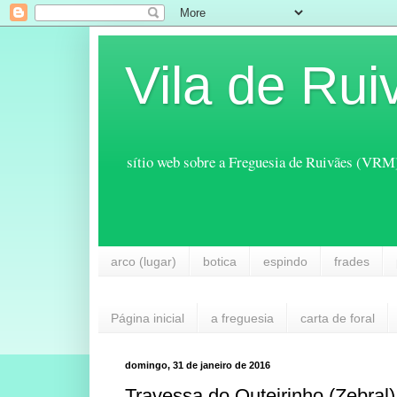
Vila de Rui
sítio web sobre a Freguesia de Ruivães (VRM
arco (lugar)
botica
espindo
frades
Página inicial
a freguesia
carta de foral
domingo, 31 de janeiro de 2016
Travessa do Outeirinho (Zebral)