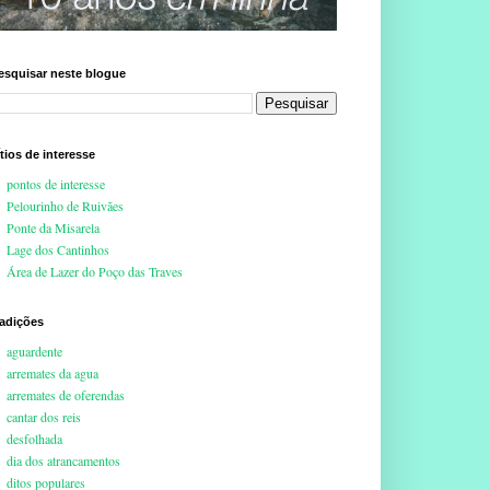
esquisar neste blogue
ítios de interesse
pontos de interesse
Pelourinho de Ruivães
Ponte da Misarela
Lage dos Cantinhos
Área de Lazer do Poço das Traves
radições
aguardente
arremates da agua
arremates de oferendas
cantar dos reis
desfolhada
dia dos atrancamentos
ditos populares