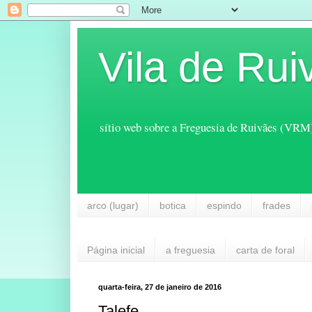
Vila de Rui
sítio web sobre a Freguesia de Ruivães (VRM
arco (lugar)
botica
espindo
frades
Página inicial
a freguesia
carta de foral
quarta-feira, 27 de janeiro de 2016
Talefe