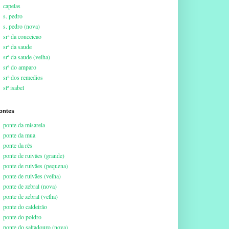
capelas
s. pedro
s. pedro (nova)
srª da conceicao
srª da saude
srª da saude (velha)
srª do amparo
srª dos remedios
stª isabel
ontes
ponte da misarela
ponte da mua
ponte da rês
ponte de ruivães (grande)
ponte de ruivães (pequena)
ponte de ruivães (velha)
ponte de zebral (nova)
ponte de zebral (velha)
ponte do caldeirão
ponte do poldro
ponte do saltadouro (nova)