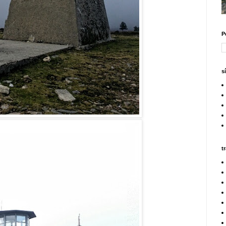
P
s
t