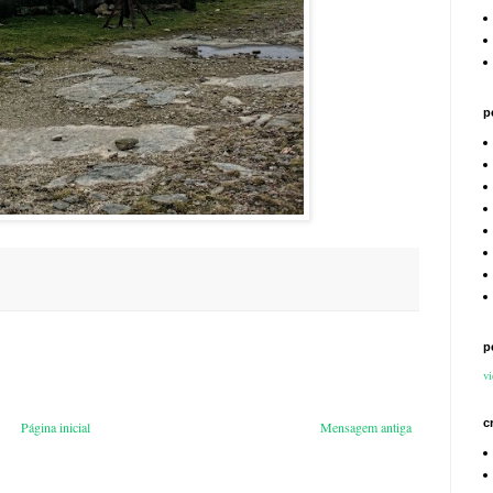
p
p
vi
c
Página inicial
Mensagem antiga