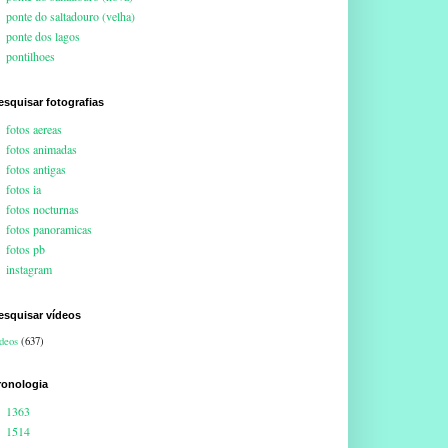
ponte do saltadouro (velha)
ponte dos lagos
pontilhoes
esquisar fotografias
fotos aereas
fotos animadas
fotos antigas
fotos ia
fotos nocturnas
fotos panoramicas
fotos pb
instagram
esquisar vídeos
deos
(637)
ronologia
1363
1514