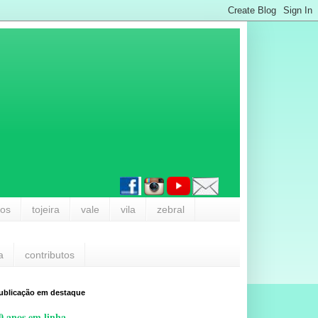
los
tojeira
vale
vila
zebral
a
contributos
ublicação em destaque
0 anos em linha