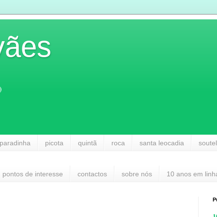
vães
)
paradinha
picota
quintã
roca
santa leocadia
soute
pontos de interesse
contactos
sobre nós
10 anos em linh
P
1