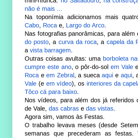
mini-hídrica:
no Saltadouro
,
na construç
não é mais ...
Na toponímia adicionamos mais quat
Cabo
,
Roca
e,
Largo do Arco
.
Nas fotografias panorâmicas, para além da
do posto
, a
curva da roca
, a
capela da 
a
vista barragem
.
Outras coisas avultas: uma
borboleta n
cumpre este ano
, o pôr-do-sol
em Vale
Roca
e
em Zebral
, a sueca
aqui
e
aqui
, 
Vale
(e
em vídeo
),
os
interiores da cape
Tôco cá para baixo
.
Nos vídeos, para além dos já referidos o
de Vale,
das cabras
e
das vistas
.
Agora sim, vamos às Festas.
O trabalho levava meses (desde Setemb
semanas que precederam as festas. 