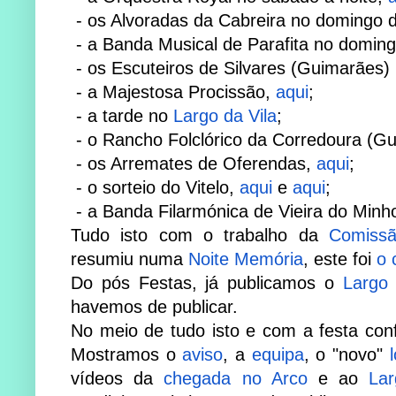
- os Alvoradas da Cabreira no domingo
​ - a Banda Musical de Parafita no domi
- os
Escuteiros de Silvares (Guimarães)
​- a Majestosa Procissão,
aqui
;
- a tarde no
Largo da Vila
;
- o Rancho Folclórico da Corredoura (G
- os Arremates de Oferendas,
aqui
;
- o sorteio do Vitelo,
aqui
e
aqui
;
- a Banda Filarmónica de Vieira do Minh
Tudo isto com o trabalho da
Comiss
resumiu numa
Noite Memória
,
este foi
o 
Do pós Festas, já publicamos o
Largo 
havemos de publicar.
No meio de tudo isto e com a festa con
Mostramos o
aviso
, a
equipa
, o "novo"
vídeos da
chegada no Arco
e ao
La