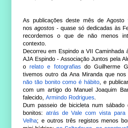
As publicações deste mês de Agosto
nos
agostos
- quase só dedicadas às Fe
recordemos o que de não menos inte
contexto.
Decorreu em Espindo a VII Caminhada à
AJA Espindo - Associação Juntos pela A
o
relato e fotografias
do Guilherme Gon
tivemos outro da Ana Miranda que nos
não tão bonito como é hábito
, e publica
com um artigo do Manuel Joaquim Bar
falecido,
Armindo Rodrigues
.
Dum passeio de bicicleta num sábado 
bonitos:
atrás de Vale com vista para
Velha
; e outros três registos menos bo