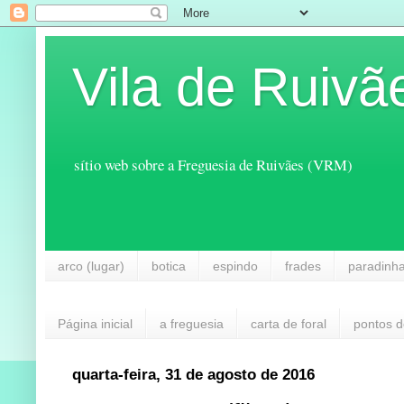
Vila de Ruivã
sítio web sobre a Freguesia de Ruivães (VRM)
arco (lugar)
botica
espindo
frades
paradinh
Página inicial
a freguesia
carta de foral
pontos d
quarta-feira, 31 de agosto de 2016