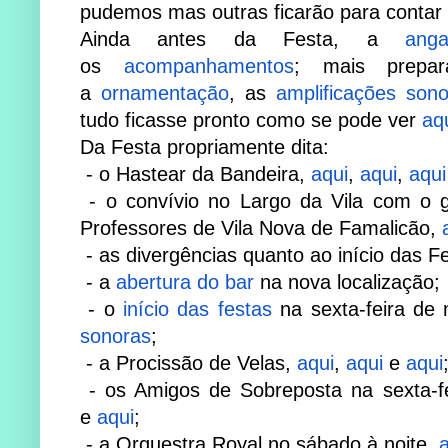
pudemos mas outras ficarão para contar
Ainda antes da Festa, a
ang
os
acompanhamentos
; mais prepa
a
ornamentação
, as
amplificações sono
tudo ficasse pronto como se pode ver
aq
Da Festa propriamente dita:
- o
Hastear da Bandeira,
aqui
,
aqui
,
aqui
- o convívio no Largo da Vila com o
Professores de Vila Nova de Famalicão,
- as divergências quanto ao início das F
- a
abertura do bar
na nova localização;
- o
início das festas
na sexta-feira de
sonoras
;
​ - a Procissão de Velas,
aqui
,
aqui
e
aqui
;
​ - os Amigos de Sobreposta na sexta-f
e
aqui
; ​
​ - a Orquestra Royal no sábado à noite,