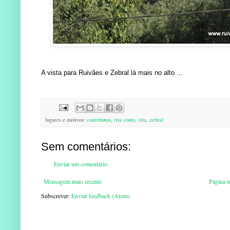
A vista para Ruivães e Zebral lá mais no alto ...
lugares e motivos:
contributos
,
rita couto
,
vila
,
zebral
Sem comentários:
Enviar um comentário
Mensagem mais recente
Página in
Subscrever:
Enviar feedback (Atom)