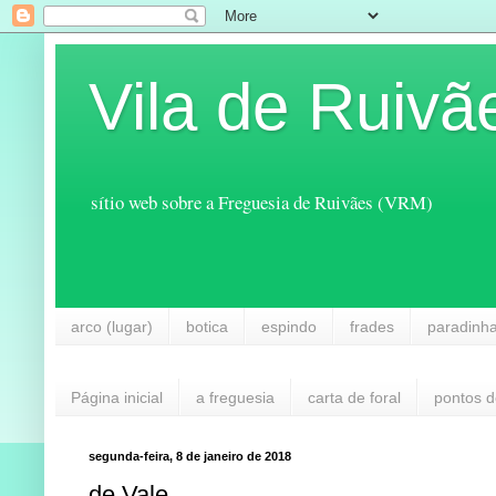
Vila de Ruivã
sítio web sobre a Freguesia de Ruivães (VRM)
arco (lugar)
botica
espindo
frades
paradinh
Página inicial
a freguesia
carta de foral
pontos d
segunda-feira, 8 de janeiro de 2018
de Vale