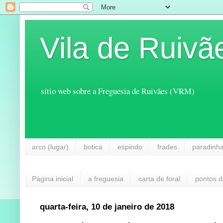
Vila de Ruivã
sítio web sobre a Freguesia de Ruivães (VRM)
arco (lugar)
botica
espindo
frades
paradinh
Página inicial
a freguesia
carta de foral
pontos d
quarta-feira, 10 de janeiro de 2018