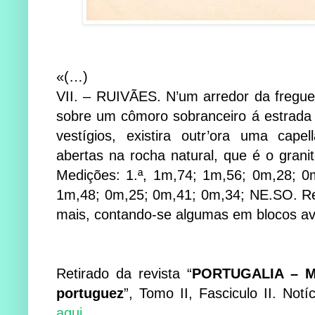
«(…)
VII. – RUIVÃES. N’um arredor da fregues
sobre um cômoro sobranceiro á estrada 
vestígios, existira outr’ora uma cape
abertas na rocha natural, que é o grani
Medições: 1.ª, 1m,74; 1m,56; 0m,28; 0
1m,48; 0m,25; 0m,41; 0m,34; NE.SO. Ref
mais, contando-se algumas em blocos a
Retirado da revista “
PORTUGALIA – Ma
portuguez
”, Tomo II, Fasciculo II.
Notí
aqui
.