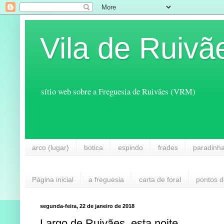
Vila de Ruivã
sítio web sobre a Freguesia de Ruivães (VRM)
arco (lugar)
botica
espindo
frades
paradinh
Página inicial
a freguesia
carta de foral
pontos d
segunda-feira, 22 de janeiro de 2018
Largo de Ruivães, esta noite