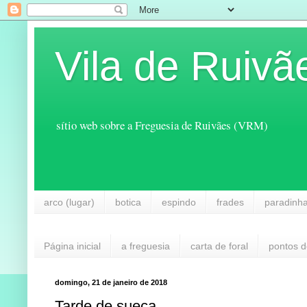
Vila de Ruivã
sítio web sobre a Freguesia de Ruivães (VRM)
arco (lugar)
botica
espindo
frades
paradinh
Página inicial
a freguesia
carta de foral
pontos d
domingo, 21 de janeiro de 2018
Tarde de sueca