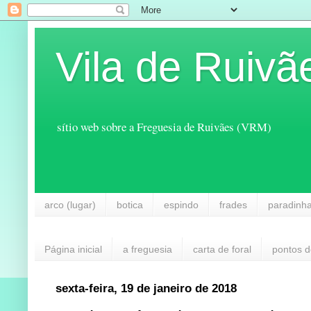
Vila de Ruivã
sítio web sobre a Freguesia de Ruivães (VRM)
arco (lugar)
botica
espindo
frades
paradinh
Página inicial
a freguesia
carta de foral
pontos d
sexta-feira, 19 de janeiro de 2018