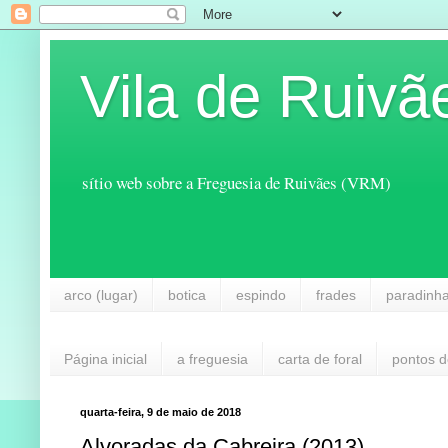
Vila de Ruivã
sítio web sobre a Freguesia de Ruivães (VRM)
arco (lugar)
botica
espindo
frades
paradinh
Página inicial
a freguesia
carta de foral
pontos d
quarta-feira, 9 de maio de 2018
Alvoradas da Cabreira (2013)