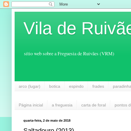
Vila de Ruivã
sítio web sobre a Freguesia de Ruivães (VRM)
arco (lugar)
botica
espindo
frades
paradinh
Página inicial
a freguesia
carta de foral
pontos d
quarta-feira, 2 de maio de 2018
Saltadouro (2013)