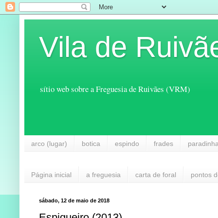
Vila de Ruivã
sítio web sobre a Freguesia de Ruivães (VRM)
arco (lugar)
botica
espindo
frades
paradinh
Página inicial
a freguesia
carta de foral
pontos d
sábado, 12 de maio de 2018
Espigueiro (2013)