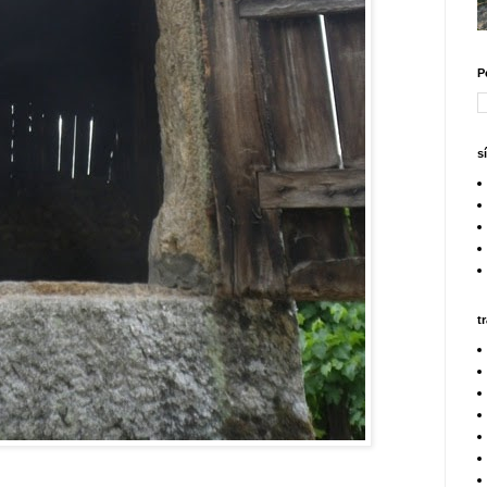
P
s
t