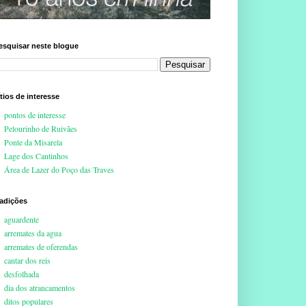
esquisar neste blogue
ítios de interesse
pontos de interesse
Pelourinho de Ruivães
Ponte da Misarela
Lage dos Cantinhos
Área de Lazer do Poço das Traves
radições
aguardente
arremates da agua
arremates de oferendas
cantar dos reis
desfolhada
dia dos atrancamentos
ditos populares