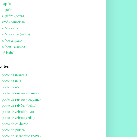
capelas
s. pedro
s. pedro (nova)
srª da conceicao
srª da saude
srª da saude (velha)
srª do amparo
srª dos remedios
stª isabel
ontes
ponte da misarela
ponte da mua
ponte da rês
ponte de ruivães (grande)
ponte de ruivães (pequena)
ponte de ruivães (velha)
ponte de zebral (nova)
ponte de zebral (velha)
ponte do caldeirão
ponte do poldro
ponte do saltadouro (nova)