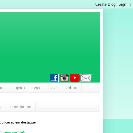
los
tojeira
vale
vila
zebral
a
contributos
ublicação em destaque
0 anos em linha