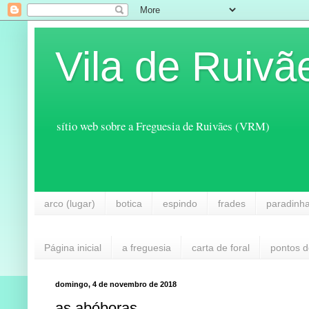
Vila de Ruivã
sítio web sobre a Freguesia de Ruivães (VRM)
arco (lugar)
botica
espindo
frades
paradinh
Página inicial
a freguesia
carta de foral
pontos d
domingo, 4 de novembro de 2018
as abóboras