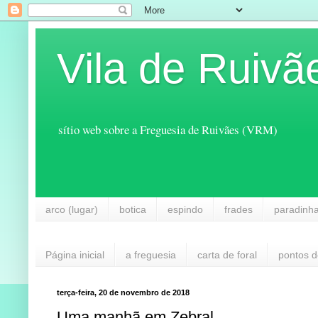
Vila de Ruivã
sítio web sobre a Freguesia de Ruivães (VRM)
arco (lugar)
botica
espindo
frades
paradinh
Página inicial
a freguesia
carta de foral
pontos d
terça-feira, 20 de novembro de 2018
Uma manhã em Zebral