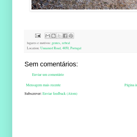
lugares e motivos:
gentes
,
zebral
Location:
Unnamed Road, 4850, Portugal
Sem comentários:
Enviar um comentário
Mensagem mais recente
Página in
Subscrever:
Enviar feedback (Atom)