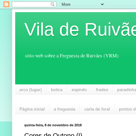
Vila de Ruivã
sítio web sobre a Freguesia de Ruivães (VRM)
arco (lugar)
botica
espindo
frades
paradinh
Página inicial
a freguesia
carta de foral
pontos d
quinta-feira, 8 de novembro de 2018
Cores de Outono (I)