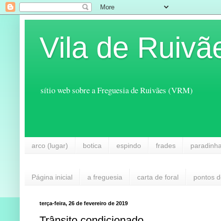
Vila de Ruivã
sítio web sobre a Freguesia de Ruivães (VRM)
arco (lugar)
botica
espindo
frades
paradinh
Página inicial
a freguesia
carta de foral
pontos d
terça-feira, 26 de fevereiro de 2019
Trânsito condicionado