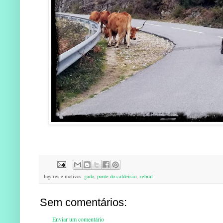
lugares e motivos:
gado
,
ponte do caldeirão
,
zebral
Sem comentários:
Enviar um comentário