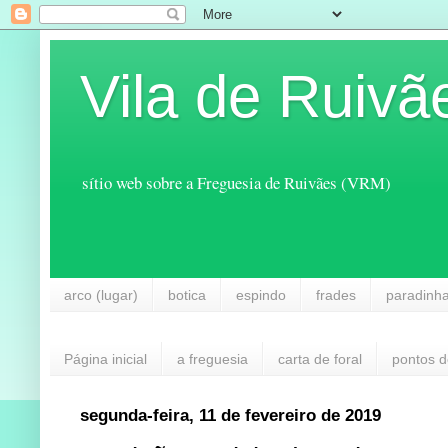
Vila de Ruivã
sítio web sobre a Freguesia de Ruivães (VRM)
arco (lugar)
botica
espindo
frades
paradinh
Página inicial
a freguesia
carta de foral
pontos d
segunda-feira, 11 de fevereiro de 2019