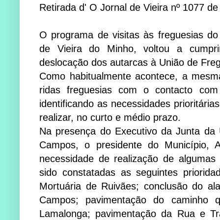
Retirada d' O Jornal de Vieira nº 1077 de
O programa de visitas às freguesias do 
de Vi­eira do Minho, voltou a cump
deslocação dos au­­tar­­­cas à União de Fr
Como habitualmente acon­­­­tece, a mesm
ridas fre­guesias com o contacto com a
identificando as ne­cessidades prio­ritárias
realizar, no curto e mé­­dio prazo.
Na presença do Executivo da Junta da U
Campos, o presidente do Mu­­­ni­cí­­pio, 
necessidade de realização de algumas 
sido constatadas as se­guintes priorida
Mor­­tuária de Ruivães; con­clu­são do a
Campos; pavimentação do ca­mi­nho que
Lamalonga; pavimentação da Rua e Tr