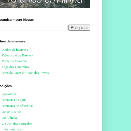
esquisar neste blogue
ítios de interesse
pontos de interesse
Pelourinho de Ruivães
Ponte da Misarela
Lage dos Cantinhos
Área de Lazer do Poço das Traves
radições
aguardente
arremates da agua
arremates de oferendas
cantar dos reis
desfolhada
dia dos atrancamentos
ditos populares