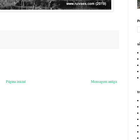
P
s
Página inicial
Mensagem antiga
t