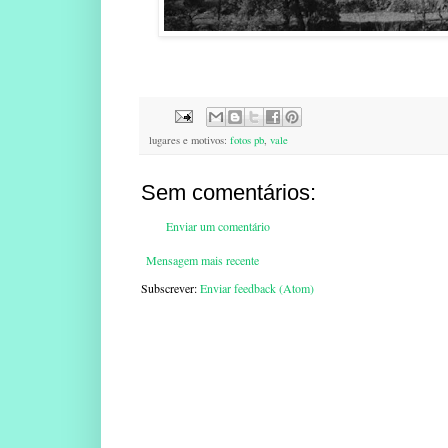
lugares e motivos:
fotos pb
,
vale
Sem comentários:
Enviar um comentário
Mensagem mais recente
Subscrever:
Enviar feedback (Atom)