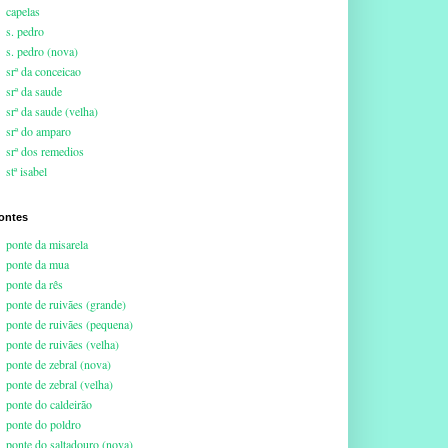
capelas
s. pedro
s. pedro (nova)
srª da conceicao
srª da saude
srª da saude (velha)
srª do amparo
srª dos remedios
stª isabel
ontes
ponte da misarela
ponte da mua
ponte da rês
ponte de ruivães (grande)
ponte de ruivães (pequena)
ponte de ruivães (velha)
ponte de zebral (nova)
ponte de zebral (velha)
ponte do caldeirão
ponte do poldro
ponte do saltadouro (nova)