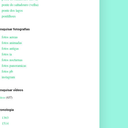
ponte do saltadouro (velha)
ponte dos lagos
pontilhoes
esquisar fotografias
fotos aereas
fotos animadas
fotos antigas
fotos ia
fotos nocturnas
fotos panoramicas
fotos pb
instagram
esquisar vídeos
deos
(637)
ronologia
1363
1514