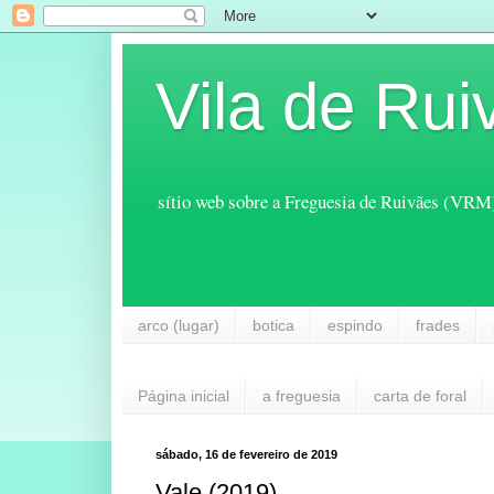
Vila de Rui
sítio web sobre a Freguesia de Ruivães (VRM
arco (lugar)
botica
espindo
frades
Página inicial
a freguesia
carta de foral
sábado, 16 de fevereiro de 2019
Vale (2019)