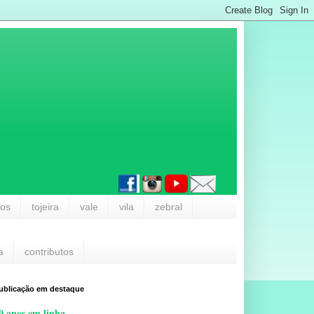
los
tojeira
vale
vila
zebral
a
contributos
ublicação em destaque
0 anos em linha