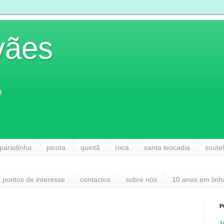
vães
)
paradinha
picota
quintã
roca
santa leocadia
soute
pontos de interesse
contactos
sobre nós
10 anos em linh
P
1