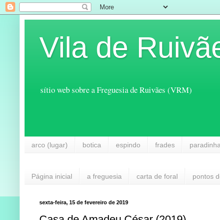
Vila de Ruivã
sítio web sobre a Freguesia de Ruivães (VRM)
arco (lugar)
botica
espindo
frades
paradinh
Página inicial
a freguesia
carta de foral
pontos d
sexta-feira, 15 de fevereiro de 2019
Casa de Amadeu César (2019)