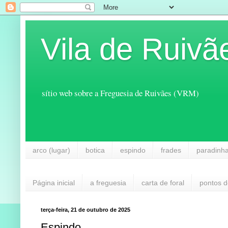
Vila de Ruivã
sítio web sobre a Freguesia de Ruivães (VRM)
arco (lugar)
botica
espindo
frades
paradinh
Página inicial
a freguesia
carta de foral
pontos d
terça-feira, 21 de outubro de 2025
Espindo