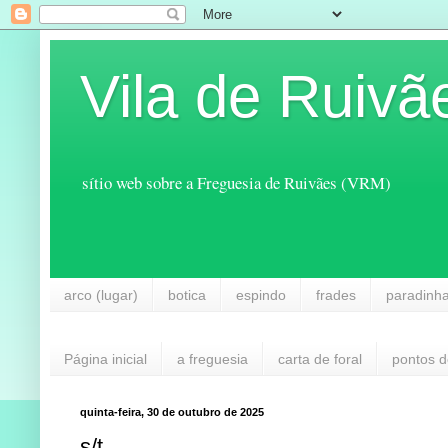
Vila de Ruivã
sítio web sobre a Freguesia de Ruivães (VRM)
arco (lugar)
botica
espindo
frades
paradinh
Página inicial
a freguesia
carta de foral
pontos d
quinta-feira, 30 de outubro de 2025
s/t