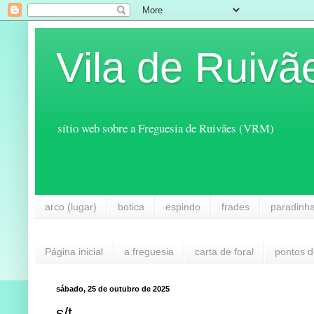
Vila de Ruivã
sítio web sobre a Freguesia de Ruivães (VRM)
arco (lugar)
botica
espindo
frades
paradinh
Página inicial
a freguesia
carta de foral
pontos d
sábado, 25 de outubro de 2025
s/t