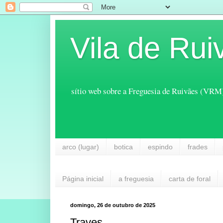
Vila de Rui
sítio web sobre a Freguesia de Ruivães (VRM
arco (lugar)
botica
espindo
frades
Página inicial
a freguesia
carta de foral
domingo, 26 de outubro de 2025
Traves