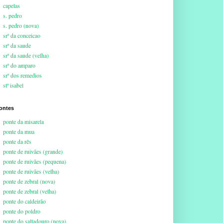
capelas
s. pedro
s. pedro (nova)
srª da conceicao
srª da saude
srª da saude (velha)
srª do amparo
srª dos remedios
stª isabel
ontes
ponte da misarela
ponte da mua
ponte da rês
ponte de ruivães (grande)
ponte de ruivães (pequena)
ponte de ruivães (velha)
ponte de zebral (nova)
ponte de zebral (velha)
ponte do caldeirão
ponte do poldro
ponte do saltadouro (nova)