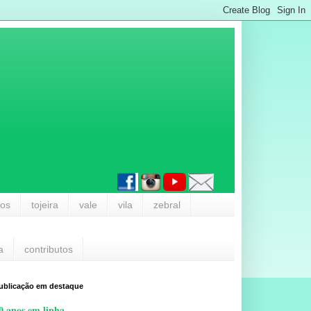
los
tojeira
vale
vila
zebral
a
contributos
ublicação em destaque
0 anos em linha