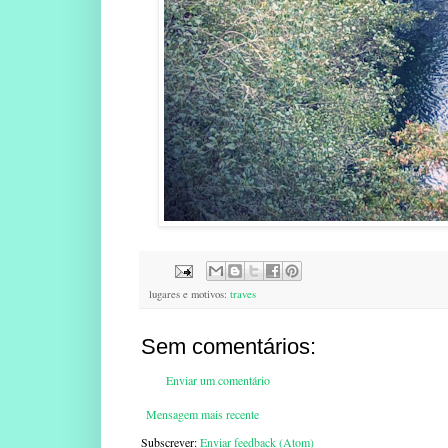
lugares e motivos:
traves
Sem comentários:
Enviar um comentário
Mensagem mais recente
Subscrever:
Enviar feedback (Atom)