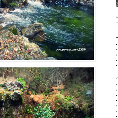
P
s
t