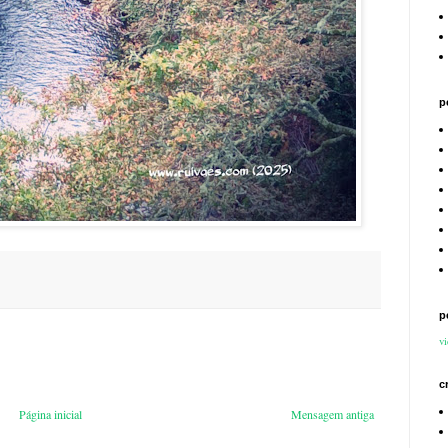
p
p
vi
c
Página inicial
Mensagem antiga