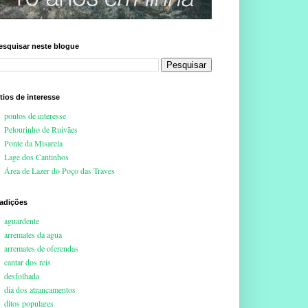
esquisar neste blogue
ítios de interesse
pontos de interesse
Pelourinho de Ruivães
Ponte da Misarela
Lage dos Cantinhos
Área de Lazer do Poço das Traves
radições
aguardente
arremates da agua
arremates de oferendas
cantar dos reis
desfolhada
dia dos atrancamentos
ditos populares