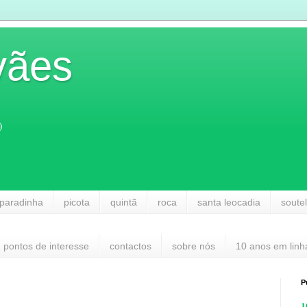
vães
)
paradinha
picota
quintã
roca
santa leocadia
soute
pontos de interesse
contactos
sobre nós
10 anos em linh
P
1