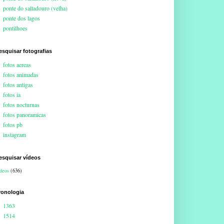
ponte do saltadouro (velha)
ponte dos lagos
pontilhoes
esquisar fotografias
fotos aereas
fotos animadas
fotos antigas
fotos ia
fotos nocturnas
fotos panoramicas
fotos pb
instagram
esquisar vídeos
deos
(636)
ronologia
1363
1514