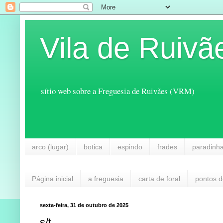
Vila de Ruivã
sítio web sobre a Freguesia de Ruivães (VRM)
arco (lugar)
botica
espindo
frades
paradinh
Página inicial
a freguesia
carta de foral
pontos d
sexta-feira, 31 de outubro de 2025
s/t