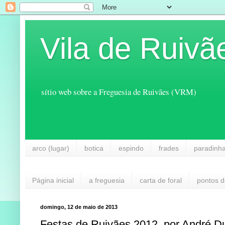
Vila de Ruivã
sítio web sobre a Freguesia de Ruivães (VRM)
arco (lugar)
botica
espindo
frades
paradinh
Página inicial
a freguesia
carta de foral
pontos d
domingo, 12 de maio de 2013
Festas de Ruivães 2012, por André D