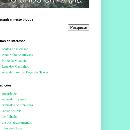
esquisar neste blogue
ítios de interesse
pontos de interesse
Pelourinho de Ruivães
Ponte da Misarela
Lage dos Cantinhos
Área de Lazer do Poço das Traves
radições
aguardente
arremates da agua
arremates de oferendas
cantar dos reis
desfolhada
dia dos atrancamentos
ditos populares