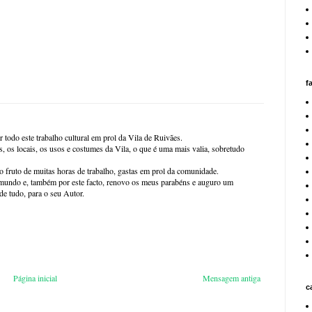
f
 todo este trabalho cultural em prol da Vila de Ruivães.
 os locais, os usos e costumes da Vila, o que é uma mais valia, sobretudo
o fruto de muitas horas de trabalho, gastas em prol da comunidade.
o mundo e, também por este facto, renovo os meus parabéns e auguro um
de tudo, para o seu Autor.
Página inicial
Mensagem antiga
c