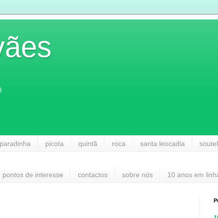
vães
)
paradinha
picota
quintã
roca
santa leocadia
soute
pontos de interesse
contactos
sobre nós
10 anos em linh
P
1