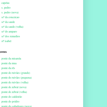
capelas
s. pedro
s. pedro (nova)
srª da conceicao
srª da saude
srª da saude (velha)
srª do amparo
srª dos remedios
stª isabel
ontes
ponte da misarela
ponte da mua
ponte da rês
ponte de ruivães (grande)
ponte de ruivães (pequena)
ponte de ruivães (velha)
ponte de zebral (nova)
ponte de zebral (velha)
ponte do caldeirão
ponte do poldro
ponte do saltadouro (nova)