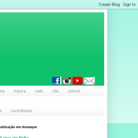
los
tojeira
vale
vila
zebral
a
contributos
ublicação em destaque
0 anos em linha