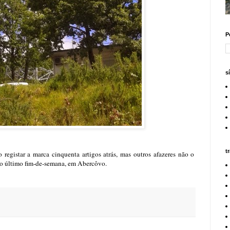
P
s
t
 registar a marca cinquenta artigos atrás, mas outros afazeres não o
 do último fim-de-semana, em Abercôvo.