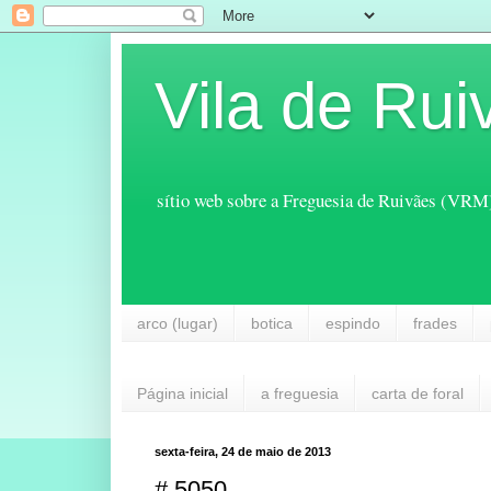
Vila de Rui
sítio web sobre a Freguesia de Ruivães (VRM
arco (lugar)
botica
espindo
frades
Página inicial
a freguesia
carta de foral
sexta-feira, 24 de maio de 2013
# 5050