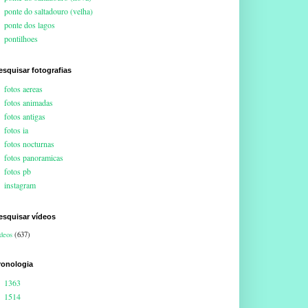
ponte do saltadouro (velha)
ponte dos lagos
pontilhoes
esquisar fotografias
fotos aereas
fotos animadas
fotos antigas
fotos ia
fotos nocturnas
fotos panoramicas
fotos pb
instagram
esquisar vídeos
deos
(637)
ronologia
1363
1514