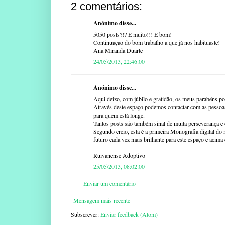
2 comentários:
Anónimo disse...
5050 posts?!? É muito!!! E bom!
Continuação do bom trabalho a que já nos habituaste!
Ana Miranda Duarte
24/05/2013, 22:46:00
Anónimo disse...
Aqui deixo, com júbilo e gratidão, os meus parabéns por
Através deste espaço podemos contactar com as pessoas,
para quem está longe.
Tantos posts são também sinal de muita perseverança e 
Segundo creio, esta é a primeira Monografia digital d
futuro cada vez mais brilhante para este espaço e acima 
Ruivanense Adoptivo
25/05/2013, 08:02:00
Enviar um comentário
Mensagem mais recente
Subscrever:
Enviar feedback (Atom)