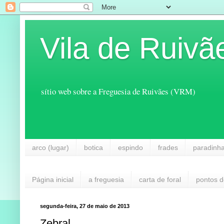
Vila de Ruivã
sítio web sobre a Freguesia de Ruivães (VRM)
arco (lugar)
botica
espindo
frades
paradinh
Página inicial
a freguesia
carta de foral
pontos d
segunda-feira, 27 de maio de 2013
Zebral