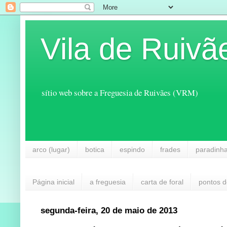
Vila de Ruivã
sítio web sobre a Freguesia de Ruivães (VRM)
arco (lugar)
botica
espindo
frades
paradinh
Página inicial
a freguesia
carta de foral
pontos d
segunda-feira, 20 de maio de 2013