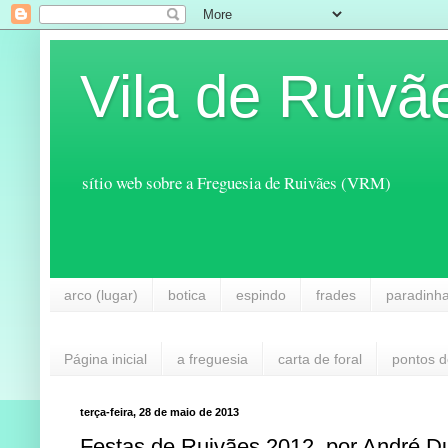
Vila de Ruivã
sítio web sobre a Freguesia de Ruivães (VRM)
arco (lugar)
botica
espindo
frades
paradinh
Página inicial
a freguesia
carta de foral
pontos d
terça-feira, 28 de maio de 2013
Festas de Ruivães 2012, por André D