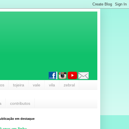
los
tojeira
vale
vila
zebral
a
contributos
ublicação em destaque
0 anos em linha