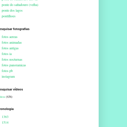
ponte do saltadouro (velha)
ponte dos lagos
pontilhoes
esquisar fotografias
fotos aereas
fotos animadas
fotos antigas
fotos ia
fotos nocturnas
fotos panoramicas
fotos pb
instagram
esquisar vídeos
deos
(636)
ronologia
1363
1514