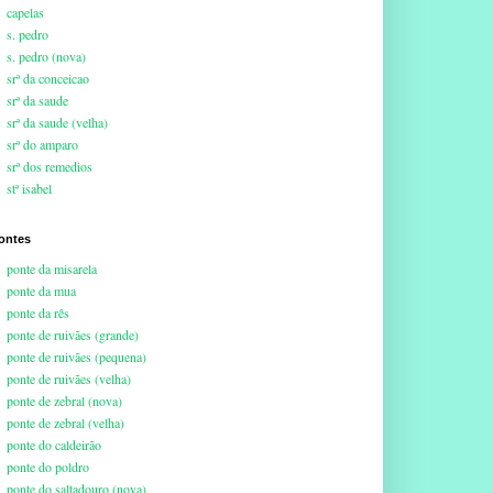
capelas
s. pedro
s. pedro (nova)
srª da conceicao
srª da saude
srª da saude (velha)
srª do amparo
srª dos remedios
stª isabel
ontes
ponte da misarela
ponte da mua
ponte da rês
ponte de ruivães (grande)
ponte de ruivães (pequena)
ponte de ruivães (velha)
ponte de zebral (nova)
ponte de zebral (velha)
ponte do caldeirão
ponte do poldro
ponte do saltadouro (nova)