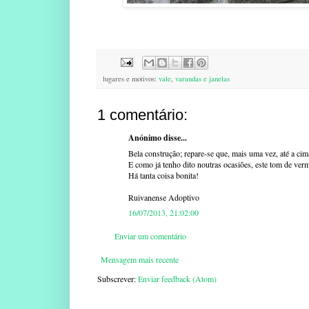
lugares e motivos:
vale
,
varandas e janelas
1 comentário:
Anónimo disse...
Bela construção; repare-se que, mais uma vez, até a cim
E como já tenho dito noutras ocasiões, este tom de ver
Há tanta coisa bonita!
Ruivanense Adoptivo
16/07/2013, 21:02:00
Enviar um comentário
Mensagem mais recente
Subscrever:
Enviar feedback (Atom)