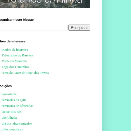
esquisar neste blogue
ítios de interesse
pontos de interesse
Pelourinho de Ruivães
Ponte da Misarela
Lage dos Cantinhos
Área de Lazer do Poço das Traves
radições
aguardente
arremates da agua
arremates de oferendas
cantar dos reis
desfolhada
dia dos atrancamentos
ditos populares