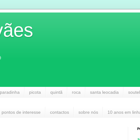
vães
)
paradinha
picota
quintã
roca
santa leocadia
soute
pontos de interesse
contactos
sobre nós
10 anos em linh
P
1