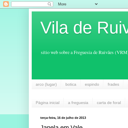
Vila de Rui
sítio web sobre a Freguesia de Ruivães (VRM
arco (lugar)
botica
espindo
frades
Página inicial
a freguesia
carta de foral
terça-feira, 16 de julho de 2013
Janela em Vale