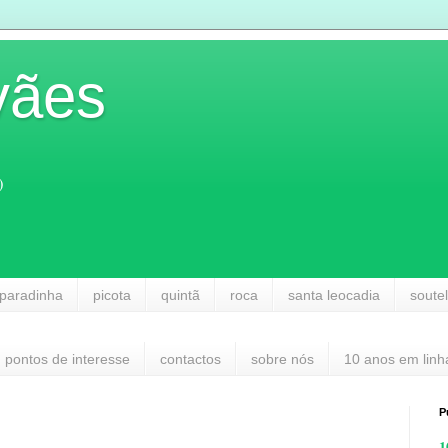
vães
)
paradinha
picota
quintã
roca
santa leocadia
soute
pontos de interesse
contactos
sobre nós
10 anos em linh
P
1