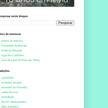
esquisar neste blogue
ítios de interesse
pontos de interesse
Pelourinho de Ruivães
Ponte da Misarela
Lage dos Cantinhos
Área de Lazer do Poço das Traves
radições
aguardente
arremates da agua
arremates de oferendas
cantar dos reis
desfolhada
dia dos atrancamentos
ditos populares