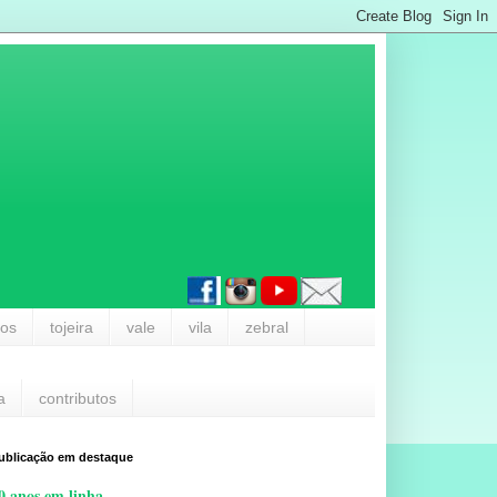
los
tojeira
vale
vila
zebral
a
contributos
ublicação em destaque
0 anos em linha