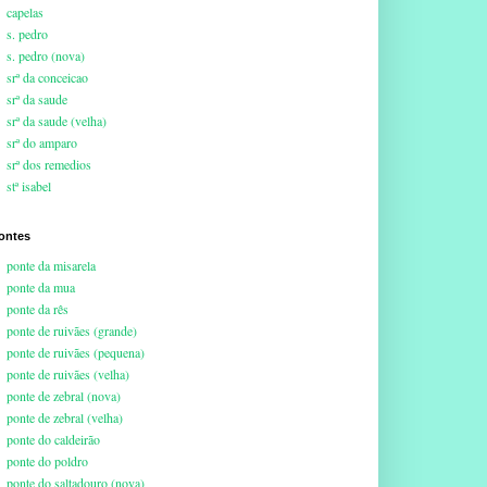
capelas
s. pedro
s. pedro (nova)
srª da conceicao
srª da saude
srª da saude (velha)
srª do amparo
srª dos remedios
stª isabel
ontes
ponte da misarela
ponte da mua
ponte da rês
ponte de ruivães (grande)
ponte de ruivães (pequena)
ponte de ruivães (velha)
ponte de zebral (nova)
ponte de zebral (velha)
ponte do caldeirão
ponte do poldro
ponte do saltadouro (nova)