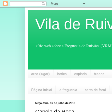
Vila de Rui
sítio web sobre a Freguesia de Ruivães (VRM
arco (lugar)
botica
espindo
frades
Página inicial
a freguesia
carta de foral
terça-feira, 16 de julho de 2013
Capela da Roca