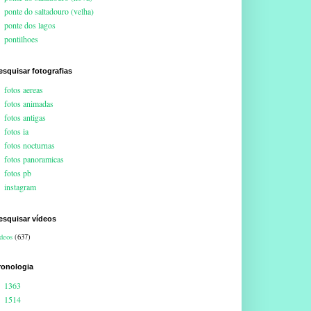
ponte do saltadouro (velha)
ponte dos lagos
pontilhoes
esquisar fotografias
fotos aereas
fotos animadas
fotos antigas
fotos ia
fotos nocturnas
fotos panoramicas
fotos pb
instagram
esquisar vídeos
deos
(637)
ronologia
1363
1514