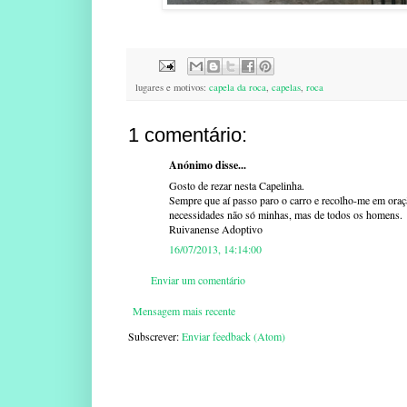
lugares e motivos:
capela da roca
,
capelas
,
roca
1 comentário:
Anónimo disse...
Gosto de rezar nesta Capelinha.
Sempre que aí passo paro o carro e recolho-me em oraçã
necessidades não só minhas, mas de todos os homens.
Ruivanense Adoptivo
16/07/2013, 14:14:00
Enviar um comentário
Mensagem mais recente
Subscrever:
Enviar feedback (Atom)