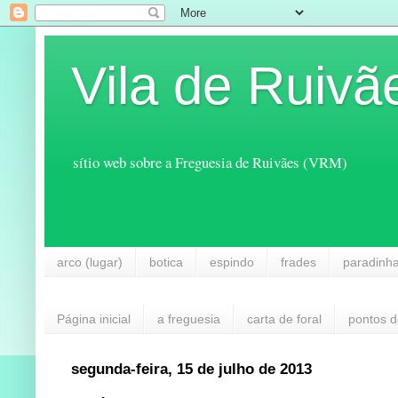
Vila de Ruivã
sítio web sobre a Freguesia de Ruivães (VRM)
arco (lugar)
botica
espindo
frades
paradinh
Página inicial
a freguesia
carta de foral
pontos d
segunda-feira, 15 de julho de 2013