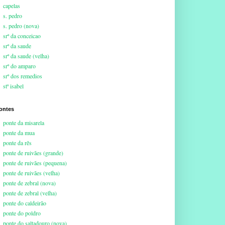
capelas
s. pedro
s. pedro (nova)
srª da conceicao
srª da saude
srª da saude (velha)
srª do amparo
srª dos remedios
stª isabel
ontes
ponte da misarela
ponte da mua
ponte da rês
ponte de ruivães (grande)
ponte de ruivães (pequena)
ponte de ruivães (velha)
ponte de zebral (nova)
ponte de zebral (velha)
ponte do caldeirão
ponte do poldro
ponte do saltadouro (nova)