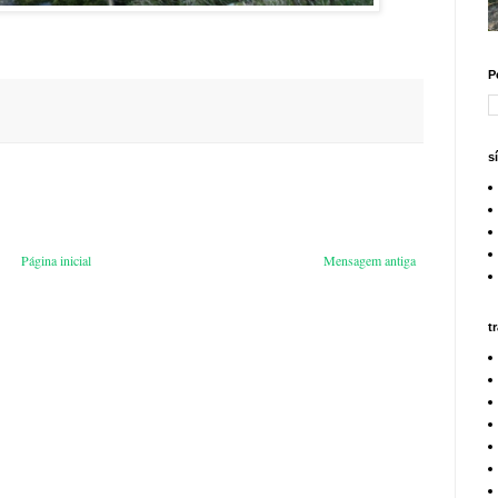
P
s
Página inicial
Mensagem antiga
t