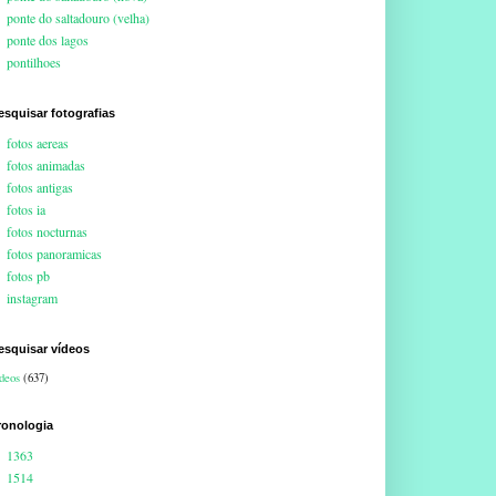
ponte do saltadouro (velha)
ponte dos lagos
pontilhoes
esquisar fotografias
fotos aereas
fotos animadas
fotos antigas
fotos ia
fotos nocturnas
fotos panoramicas
fotos pb
instagram
esquisar vídeos
deos
(637)
ronologia
1363
1514