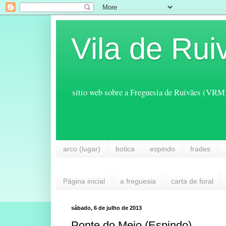
Vila de Rui
sítio web sobre a Freguesia de Ruivães (VRM
arco (lugar)
botica
espindo
frades
Página inicial
a freguesia
carta de foral
sábado, 6 de julho de 2013
Ponte do Meio (Espindo)