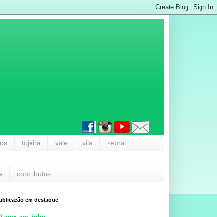
los
tojeira
vale
vila
zebral
a
contributos
ublicação em destaque
0 anos em linha