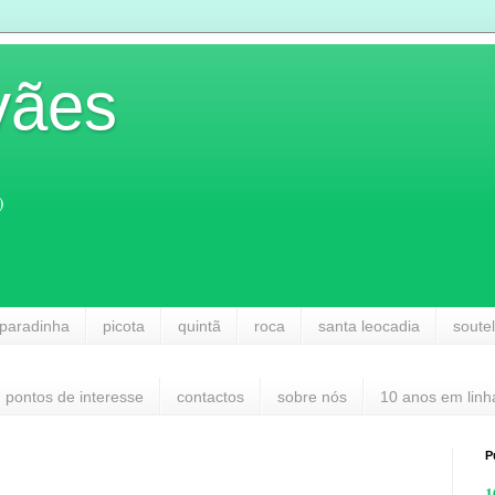
vães
)
paradinha
picota
quintã
roca
santa leocadia
soute
pontos de interesse
contactos
sobre nós
10 anos em linh
P
1