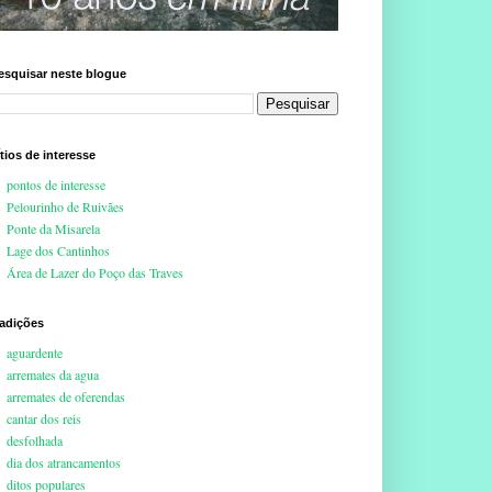
esquisar neste blogue
ítios de interesse
pontos de interesse
Pelourinho de Ruivães
Ponte da Misarela
Lage dos Cantinhos
Área de Lazer do Poço das Traves
radições
aguardente
arremates da agua
arremates de oferendas
cantar dos reis
desfolhada
dia dos atrancamentos
ditos populares