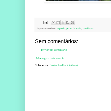
lugares e motivos:
espindo
,
ponte do meio
,
pontilhoes
Sem comentários:
Enviar um comentário
Mensagem mais recente
Subscrever:
Enviar feedback (Atom)