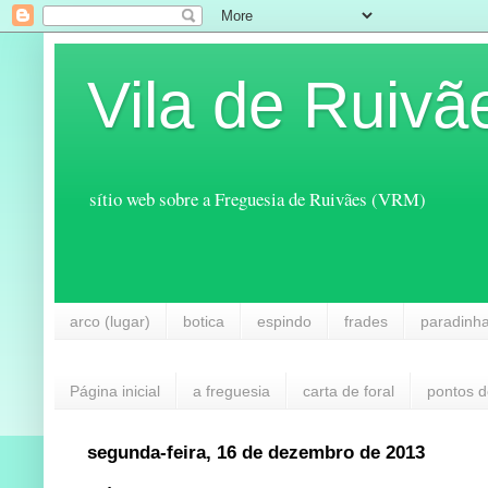
Vila de Ruivã
sítio web sobre a Freguesia de Ruivães (VRM)
arco (lugar)
botica
espindo
frades
paradinh
Página inicial
a freguesia
carta de foral
pontos d
segunda-feira, 16 de dezembro de 2013