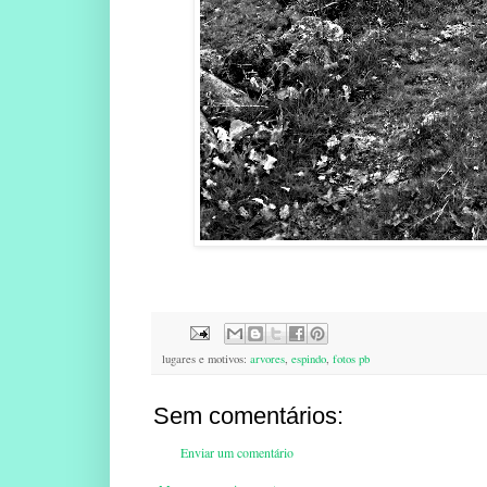
lugares e motivos:
arvores
,
espindo
,
fotos pb
Sem comentários:
Enviar um comentário