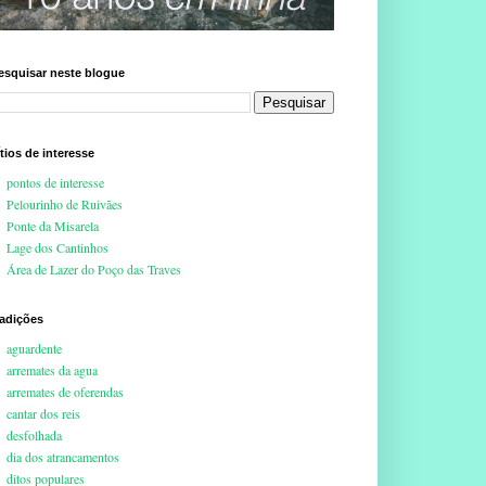
esquisar neste blogue
ítios de interesse
pontos de interesse
Pelourinho de Ruivães
Ponte da Misarela
Lage dos Cantinhos
Área de Lazer do Poço das Traves
radições
aguardente
arremates da agua
arremates de oferendas
cantar dos reis
desfolhada
dia dos atrancamentos
ditos populares