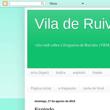
Vila de Rui
sítio web sobre a Freguesia de Ruivães (VRM
arco (lugar)
botica
espindo
frades
Página inicial
a freguesia
carta de foral
domingo, 17 de agosto de 2014
Espindo