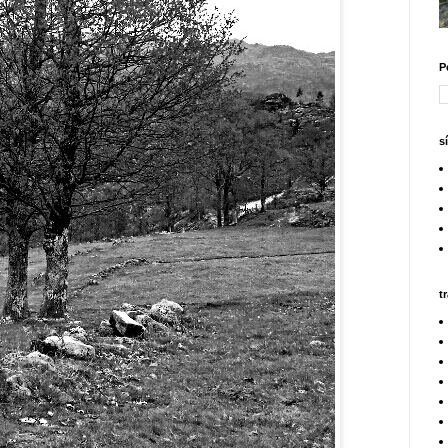
P
s
t