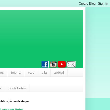
los
tojeira
vale
vila
zebral
a
contributos
ublicação em destaque
0 anos em linha