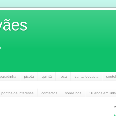
vães
)
paradinha
picota
quintã
roca
santa leocadia
soute
pontos de interesse
contactos
sobre nós
10 anos em linh
P
1