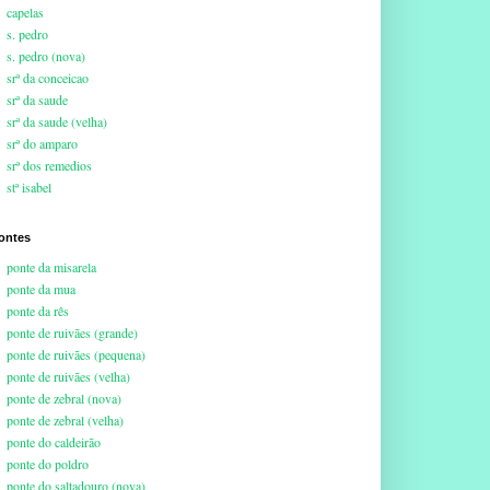
capelas
s. pedro
s. pedro (nova)
srª da conceicao
srª da saude
srª da saude (velha)
srª do amparo
srª dos remedios
stª isabel
ontes
ponte da misarela
ponte da mua
ponte da rês
ponte de ruivães (grande)
ponte de ruivães (pequena)
ponte de ruivães (velha)
ponte de zebral (nova)
ponte de zebral (velha)
ponte do caldeirão
ponte do poldro
ponte do saltadouro (nova)