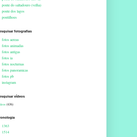
ponte do saltadouro (velha)
ponte dos lagos
pontilhoes
esquisar fotografias
fotos aereas
fotos animadas
fotos antigas
fotos ia
fotos nocturnas
fotos panoramicas
fotos pb
instagram
esquisar vídeos
deos
(636)
ronologia
1363
1514