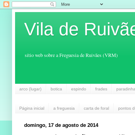
Vila de Ruivã
sítio web sobre a Freguesia de Ruivães (VRM)
arco (lugar)
botica
espindo
frades
paradinh
Página inicial
a freguesia
carta de foral
pontos d
domingo, 17 de agosto de 2014