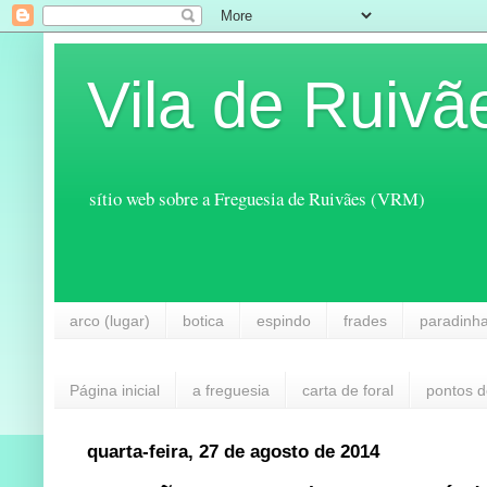
Vila de Ruivã
sítio web sobre a Freguesia de Ruivães (VRM)
arco (lugar)
botica
espindo
frades
paradinh
Página inicial
a freguesia
carta de foral
pontos d
quarta-feira, 27 de agosto de 2014