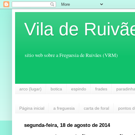
Vila de Ruivã
sítio web sobre a Freguesia de Ruivães (VRM)
arco (lugar)
botica
espindo
frades
paradinh
Página inicial
a freguesia
carta de foral
pontos d
segunda-feira, 18 de agosto de 2014