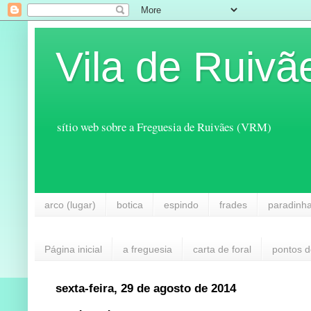
Vila de Ruivã
sítio web sobre a Freguesia de Ruivães (VRM)
arco (lugar)
botica
espindo
frades
paradinh
Página inicial
a freguesia
carta de foral
pontos d
sexta-feira, 29 de agosto de 2014