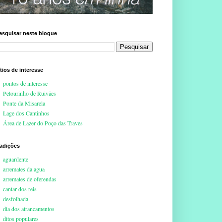
esquisar neste blogue
ítios de interesse
pontos de interesse
Pelourinho de Ruivães
Ponte da Misarela
Lage dos Cantinhos
Área de Lazer do Poço das Traves
radições
aguardente
arremates da agua
arremates de oferendas
cantar dos reis
desfolhada
dia dos atrancamentos
ditos populares