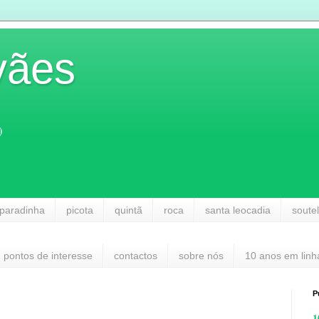
vães
)
paradinha
picota
quintã
roca
santa leocadia
soute
pontos de interesse
contactos
sobre nós
10 anos em linh
P
1