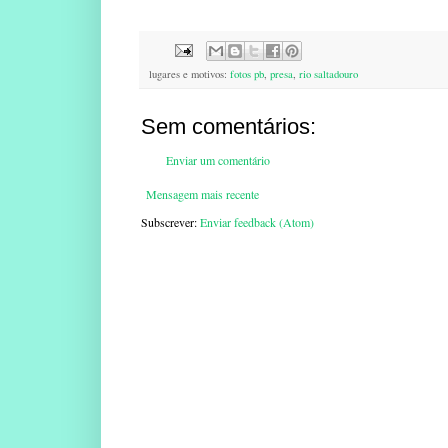
lugares e motivos:
fotos pb
,
presa
,
rio saltadouro
Sem comentários:
Enviar um comentário
Mensagem mais recente
Subscrever:
Enviar feedback (Atom)