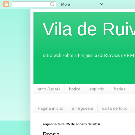
Vila de Rui
sítio web sobre a Freguesia de Ruivães (VRM
arco (lugar)
botica
espindo
frades
Página inicial
a freguesia
carta de foral
segunda-feira, 25 de agosto de 2014
Presa