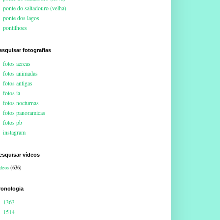
ponte do saltadouro (velha)
ponte dos lagos
pontilhoes
esquisar fotografias
fotos aereas
fotos animadas
fotos antigas
fotos ia
fotos nocturnas
fotos panoramicas
fotos pb
instagram
esquisar vídeos
deos
(636)
ronologia
1363
1514