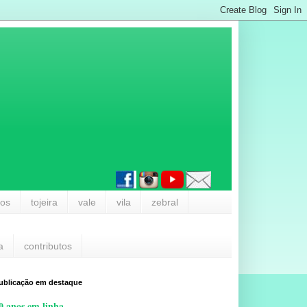
los
tojeira
vale
vila
zebral
a
contributos
ublicação em destaque
0 anos em linha