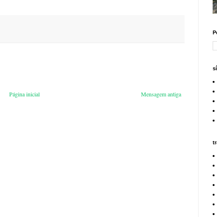
P
s
Página inicial
Mensagem antiga
t