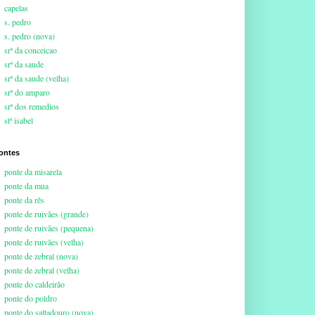
capelas
s. pedro
s. pedro (nova)
srª da conceicao
srª da saude
srª da saude (velha)
srª do amparo
srª dos remedios
stª isabel
ontes
ponte da misarela
ponte da mua
ponte da rês
ponte de ruivães (grande)
ponte de ruivães (pequena)
ponte de ruivães (velha)
ponte de zebral (nova)
ponte de zebral (velha)
ponte do caldeirão
ponte do poldro
ponte do saltadouro (nova)